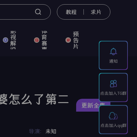
教程
求片
影
体
预
视
育
告
解
赛
片
说
事
通知
点击加入TG群
婆怎么了第二
更新全集
点击加入qq群
导演：
未知