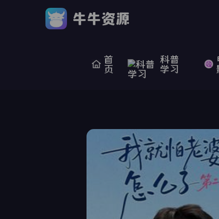
首
科普
页
学习