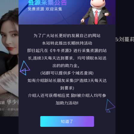
资源采集公告
年代：
2026
免费资源 欢迎采集
语言：
未知
为了广大站长更好的发展自己的网站
演员：
刘浩群&刘蔓
本站特此推出长期扶持活动
即日起凡在《牛牛资源》进行采集资源的站
TAG标签：
长,连续3天每天达到要求，均可领取本站送
出的的助力金。
剧情简介：
(站群可以提供多个域名查询)
如有介绍新站长朋友采集(IP连续3天每天达
到要求)
介绍人还可获得相应奖 励!!被介绍人均可参
加助力活动!!
知道了