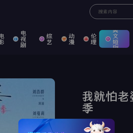
爽
电
电
综
动
伦
文
视
影
艺
漫
理
短
剧
剧
我就怕老
季
类型：
未知