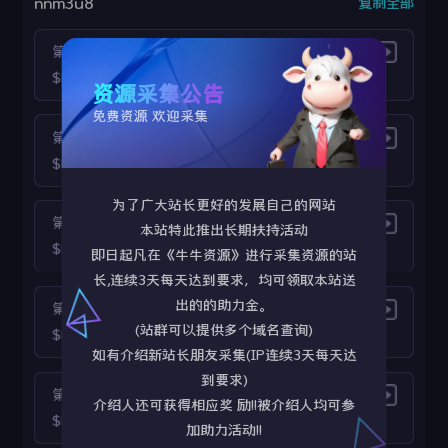
nnm3u8
复制全部
第01集
$https://v14.gghijk.com/yyv14/202509/09/Ns0YMn6HDi19/video/index.m3u8
资源采集公告
免费资源 欢迎采集
第02集
$https://v13.gghijk.com/yyv13/202509/09/iGuZtbiYmD20/video/index.m3u8
为了广大站长更好的发展自己的网站
第03集
本站特此推出长期扶持活动
$https://v13.gghijk.com/yyv13/202509/15/3SLYXEvH5g22/video/index.m3u8
即日起凡在《牛牛资源》进行采集资源的站
长,连续3天每天达到要求，均可领取本站送
出的的助力金。
第04集
(站群可以提供多个域名查询)
$https://v13.gghijk.com/yyv13/202509/15/rhEZdGCVSp24/video/index.m3u8
如有介绍新站长朋友采集(IP连续3天每天达
到要求)
第05集
介绍人还可获得相应奖 励!!被介绍人均可参
$https://v14.gghijk.com/yyv14/202509/28/PELf1Fa8T022/video/index.m3u8
加助力活动!!