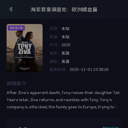
海军罪案调查处：欧洲喋血篇
类型：
未知
更新第10集
导演：
未知
年代：
2025
地区：
美国
语言：
英语
更新时间：
2025-11-01 23:38:26
剧情简介：
After Ziva's apparent death, Tony raises their daughter Tali.
Years later, Ziva returns, and reunites with Tony. Tony's
company is attacked, the family goes to Europe, trying to
learn who's after them and to trust each other again.