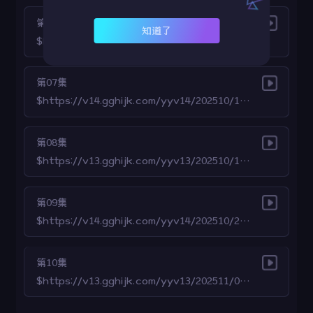
第06集
知道了
$https://v13.gghijk.com/yyv13/202510/03/0z3xXQCHPx24/video/index.m3u8
第07集
$https://v14.gghijk.com/yyv14/202510/14/sDnfFwXEp524/video/index.m3u8
第08集
$https://v13.gghijk.com/yyv13/202510/19/TDsJCtAaeD23/video/index.m3u8
第09集
$https://v14.gghijk.com/yyv14/202510/24/Rj2PKzy2tm24/video/index.m3u8
第10集
$https://v13.gghijk.com/yyv13/202511/01/2fb9BhAr6k19/video/index.m3u8